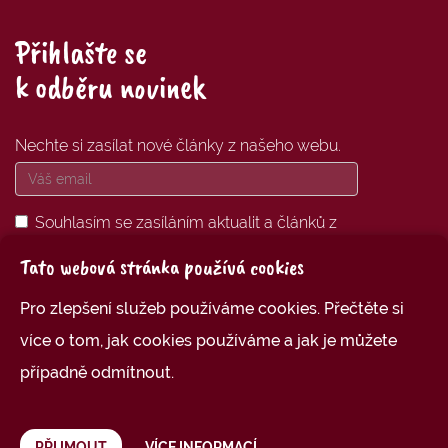
Přihlašte se
k odběru novinek
Nechte si zasílat nové články z našeho webu.
Souhlasím se zasíláním aktualit a článků z
oblasti
Empati karet
na mou uvedenou
Tato webová stránka používá cookies
emailovou adresu.
Pro zlepšení služeb používáme cookies. Přečtěte si
PŘIHLÁSIT SE K ODBĚRU
více o tom, jak cookies používáme a jak je můžete
případně odmítnout.
Vytvořila
Eva Lorencová
PŘIJMOUT
VÍCE INFORMACÍ