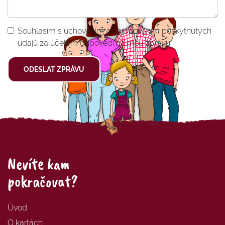
Souhlasím s uchováním a zpracováním poskytnutých
údajů za účelem odpovědi na mou zprávu.
ODESLAT ZPRÁVU
Nevíte kam
pokračovat?
Úvod
O kartách