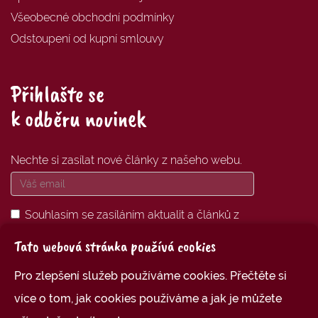
Všeobecné obchodní podmínky
Odstoupení od kupní smlouvy
Přihlašte se
k odběru novinek
Nechte si zasílat nové články z našeho webu.
Souhlasím se zasíláním aktualit a článků z
oblasti
Empati karet
na mou uvedenou
Tato webová stránka používá cookies
emailovou adresu.
Pro zlepšení služeb používáme cookies. Přečtěte si
PŘIHLÁSIT SE K ODBĚRU
více o tom, jak cookies používáme a jak je můžete