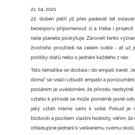
21. 04. 2021
22. duben patří již přes padesát let oslav
bezesporu připomenout si a třeba i projevit
naše planeta poskytuje. Zároveň tento význ
životního prostředí na celém světě - ať už 
politiky států nebo o jednání každého z nás.
Tato tématika se dostala i do empati karet. J
doma" se snaží vzbudit empatii a porozumění t
posláním je uvědomění, že přírodu nezbytně
vztahu k přírodě se může poměrně jasně odrá
jaký vztah máme sami k sobě. Pokud je n
blízkostí a pocitem vlastní hodnoty, věřím, ž
ohleduplné jednání k veškerému svému okolí.