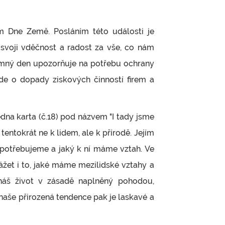
ám Dne Země. Posláním této události je
 svoji vděčnost a radost za vše, co nám
amný den upozorňuje na potřebu ochrany
jde o dopady ziskových činností firem a
edna karta (č.18) pod názvem "I tady jsme
entokrát ne k lidem, ale k přírodě. Jejím
 potřebujeme a jaký k ní máme vztah. Ve
žet i to, jaké máme mezilidské vztahy a
áš život v zásadě naplněný pohodou,
e naše přirozená tendence
pak j
e
laskavé a