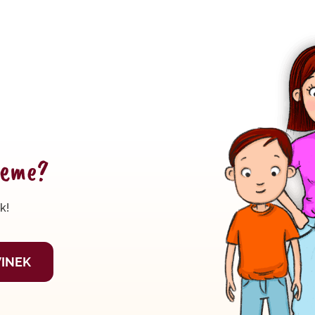
edeme?
k!
VINEK